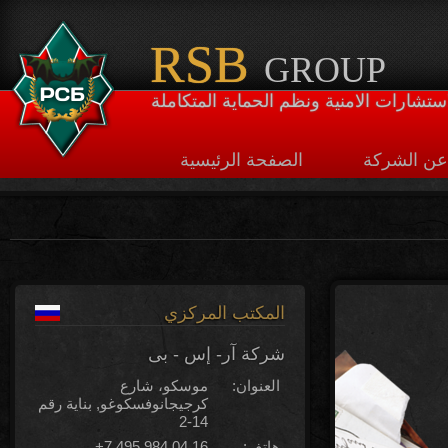
RSB
GROUP
تشارات الامنية ونظم الحماية المتكاملة
عن الشركة
الصفحة الرئيسية
المكتب المركزي
شركة آر- إس - بى
العنوان:
موسكو، شارع
كرجيجانوفسكوغو, بناية رقم
14-2
هاتف:
+7 495 984 04 16